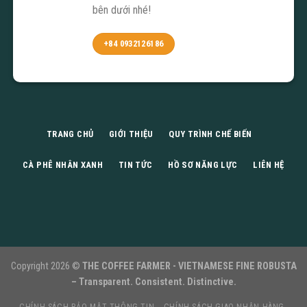
bên dưới nhé!
+84 0932126186
TRANG CHỦ
GIỚI THIỆU
QUY TRÌNH CHẾ BIẾN
CÀ PHÊ NHÂN XANH
TIN TỨC
HỒ SƠ NĂNG LỰC
LIÊN HỆ
Copyright 2026 ©
THE COFFEE FARMER - VIETNAMESE FINE ROBUSTA
– Transparent. Consistent. Distinctive.
CHÍNH SÁCH BẢO MẬT THÔNG TIN
CHÍNH SÁCH GIAO NHẬN HÀNG